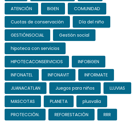
ATENCIÓN
BiGEN
COMUNIDAD
Cuotas de conservación
Día del niño
GESTIÓNSOCIAL
Gestión social
hipoteca con servicios
HIPOTECACONSERVICIOS
INFOBiGEN
INFONATEL
INFONAVIT
INFORMATE
JUANACATLAN
Juegos para niños
LLUVIAS
MASCOTAS
PLANETA
plusvalia
PROTECCIÓN.
REFORESTACIÓN
RRR