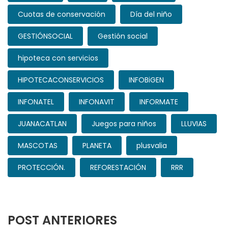
Cuotas de conservación
Día del niño
GESTIÓNSOCIAL
Gestión social
hipoteca con servicios
HIPOTECACONSERVICIOS
INFOBiGEN
INFONATEL
INFONAVIT
INFORMATE
JUANACATLAN
Juegos para niños
LLUVIAS
MASCOTAS
PLANETA
plusvalia
PROTECCIÓN.
REFORESTACIÓN
RRR
POST ANTERIORES