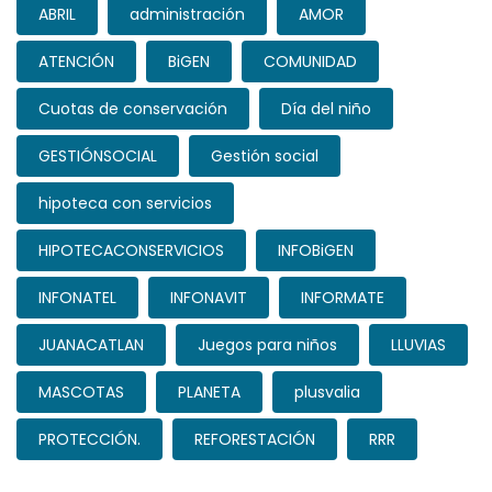
ABRIL
administración
AMOR
ATENCIÓN
BiGEN
COMUNIDAD
Cuotas de conservación
Día del niño
GESTIÓNSOCIAL
Gestión social
hipoteca con servicios
HIPOTECACONSERVICIOS
INFOBiGEN
INFONATEL
INFONAVIT
INFORMATE
JUANACATLAN
Juegos para niños
LLUVIAS
MASCOTAS
PLANETA
plusvalia
PROTECCIÓN.
REFORESTACIÓN
RRR