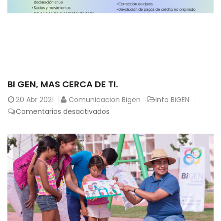
BI GEN, MAS CERCA DE TI.
20
Abr 2021
Comunicacion Bigen
Info BiGEN
en
Comentarios desactivados
Bi
GEN,
mas
cerca
de
ti.