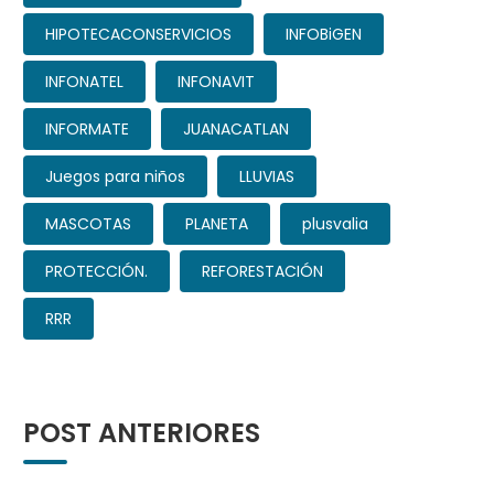
HIPOTECACONSERVICIOS
INFOBiGEN
INFONATEL
INFONAVIT
INFORMATE
JUANACATLAN
Juegos para niños
LLUVIAS
MASCOTAS
PLANETA
plusvalia
PROTECCIÓN.
REFORESTACIÓN
RRR
POST ANTERIORES